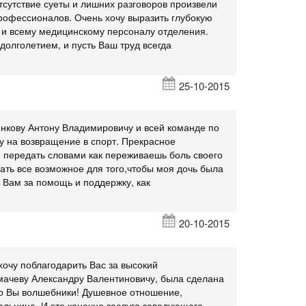
тсутствие суеты и лишних разговоров произвели
профессионалов. Очень хочу выразить глубокую
 и всему медицинскому персоналу отделения.
долголетием, и пусть Ваш труд всегда
25-10-2015
нкову Антону Владимировичу и всей команде по
у на возвращение в спорт. Прекрасное
 передать словами как переживаешь боль своего
ать все возможное для того,чтобы моя дочь была
 Вам за помощь и поддержку, как
20-10-2015
очу поблагодарить Вас за высокий
имачеву Александру Валентиновичу, была сделана
Но Вы волшебники! Душевное отношение,
больница. И это конечно заслуга заведующего