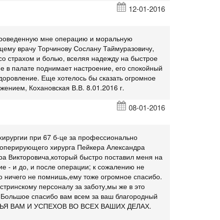
12-01-2016
 проведенную мне операцию и моральную
ащему врачу Торчинову Сослану Таймуразовичу,
со страхом и болью, вселяя надежду на быстрое
ие в палате поднимает настроение, его спокойный
здоровление. Еще хотелось бы сказать огромное
жением, Кохановская В.В. 8.01.2016 г.
08-01-2016
хирургии при 67 б-це за профессионально
 оперирующего хирурга Пейкера Александра
а Викторовича,который быстро поставил меня на
е - и до, и после операции; к сожалению не
о ничего не помнишь,ему тоже огромное спасибо.
естринскому персоналу за заботу,мы же в это
 Большое спасибо вам всем за ваш благородный
ЬЯ ВАМ И УСПЕХОВ ВО ВСЕХ ВАШИХ ДЕЛАХ.