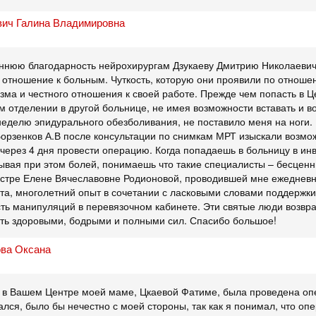
ич Галина Владимировна
нюю благодарность нейрохирургам Дзукаеву Дмитрию Николаевичу
отношение к больным. Чуткость, которую они проявили по отноше
ма и честного отношения к своей работе. Прежде чем попасть в Це
м отделении в другой больнице, не имея возможности вставать и в
неделю эпидурального обезболивания, не поставило меня на ноги.
 Борзенков А.В после консультации по снимкам МРТ изыскали возмож
 через 4 дня провести операцию. Когда попадаешь в больницу в ин
тывая при этом болей, понимаешь что такие специалисты – бесцен
стре Елене Вячеславовне Родионовой, проводившей мне ежедневн
та, многолетний опыт в сочетании с ласковыми словами поддержк
ть манипуляций в перевязочном кабинете. Эти святые люди возвр
ть здоровыми, бодрыми и полными сил. Спасибо большое!
ва Оксана
а в Вашем Центре моей маме, Цкаевой Фатиме, была проведена опе
ался, было бы нечестно с моей стороны, так как я понимал, что о