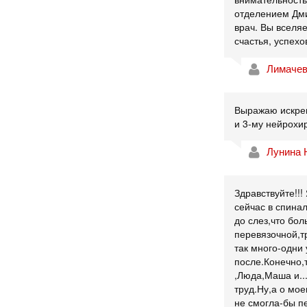
отделением Дми
врач. Вы вселя
счастья, успехо
Лимачев
Выражаю искрен
и 3-му нейрохи
Лунина 
Здравствуйте!!
сейчас в спина
до слез,что бол
перевязочной,т
так много-одни
после.Конечно,т
,Люда,Маша и..
труд.Ну,а о мо
не смогла-бы п