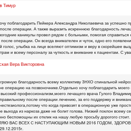
в Тимур
Хочу поблагодарить Пейкера Александра Николаевича за успешно
 после операции. А также выразить искреннюю благодарность леч
вогодние каникулы провел рядом с больными, помогая справиться 
 после операции. Он всегда внимателен и чуток, одно его появлен
й голос, улыбка на лице вселяют оптимизм и веру в скорейшее вы
рам и всему персоналу за чуткость и внимание к пациентам. С ува
ская Вера Викторовна
огромную благодарность всему коллективу 3НХО спинальной нейро
е операцию на позвоночнике.Отдельно хочу поблагодарить моего
 высокий профессионализм,моего лечащего врача Гулого Владимир
 правильному после операции лечению, за его поддержку и внимани
нестезиолога,потому что когда привозят в операционную уже прост
е выхода из наркоза даже не болит голова. Низкий поклон всему с
но беспомощны их отклик на нашу любую просьбу дорогого стоит.
ВЛЯЮ ВАС ВСЕХ С НАСТУПАЮЩИМ НОВЫМ 2016 ГОДОМ, ЗДОРОВ
29.12.2015г.