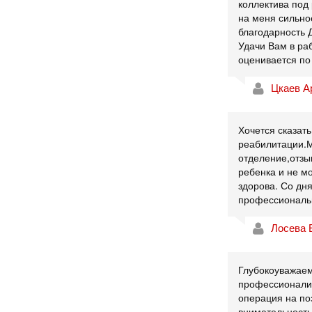
коллектива под
на меня сильно
благодарность 
Удачи Вам в раб
оценивается по 
Цкаев А
Хочется сказат
реабилитации.М
отделение,отзы
ребенка и не м
здорова. Со дн
профессиональн
Лосева 
Глубокоуважаем
профессионализ
операция на по
внимательность 