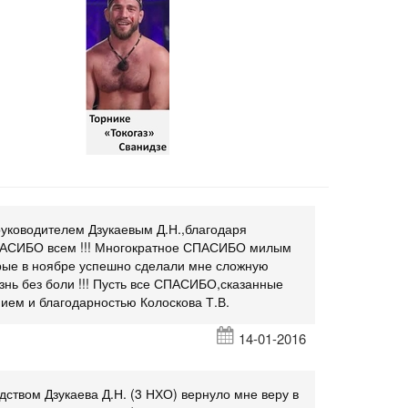
 дней после
Торнике Сванидзе теперь
неудержим!
уководителем Дзукаевым Д.Н.,благодаря
СПАСИБО всем !!! Многократное СПАСИБО милым
рые в ноябре успешно сделали мне сложную
нь без боли !!! Пусть все СПАСИБО,сказанные
ием и благодарностью Колоскова Т.В.
14-01-2016
дством Дзукаева Д.Н. (3 НХО) вернуло мне веру в