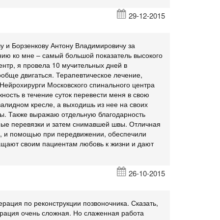
29-12-2015
 и Борзенкову Антону Владимировичу за
нию ко мне – самый большой показатель высокого
нтр, я провела 10 мучительных дней в
ообще двигаться. Терапевтическое лечение,
 Нейрохирурги Московского спинального центра
ность в течение суток перевести меня в свою
валидном кресле, а выходишь из нее на своих
ны. Также выражаю отдельную благодарность
ые перевязки и затем снимавшей швы. Отличная
и, и помощью при передвижении, обеспечили
ащают своим пациентам любовь к жизни и дают
26-10-2015
рация по реконструкции позвоночника. Сказать,
перация очень сложная. Но слаженная работа