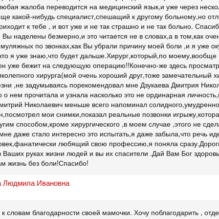
 любая жалоба переводится на медицинский язык,и уже через неско
еще какой-нибудь специалист,спешащий к другому больному,но отл
риходит к тебе , и вот уже и не так страшно и не так больно. Спас
 Вы наделены безмерно,и это читается не в словах,а в том,как оч
 муляжных по звонках,как Вы убрали причину моей боли ,и я уже о
что я уже знаю,что будет дальше.Хирург,который,по моему,вообще 
,он уже бежит на следующую операцию!!Конечно-же здесь просмат
колепного хирурга(мой очень хороший друг,тоже замечательный хир
езни ,не задумываясь порекомендовал мне Дзукаева Дмитрия Никол
о о нем прочитала и узнала насколько это не ординарная личность
митрий Николаевич меньше всего напоминал солидного,умудренно
н,посмотрел мои снимки,показал реальные позвонки игрыжу,котора
ругим способом,кроме хирургического ,в моем случае ,этого не сдел
мне даже стало интересно это испытать,я даже забыла,что речь иде
овек,фанатически любящий свою профессию,я поняла сразу.Дорог
 Ваших руках жизни людей и вы их спасители .Дай Вам Бог здоровь
ам жизнь без боли!Спасибо!
 Людмила Ивановна
к словам благодарности своей мамочки. Хочу поблагодарить , отд