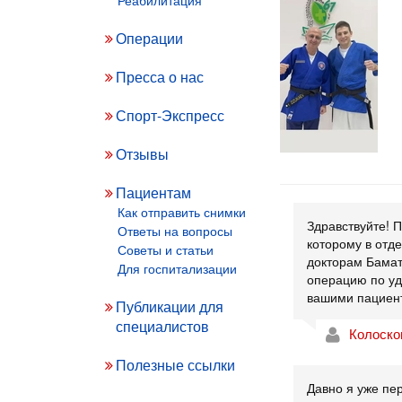
Операции
Пресса о нас
Спорт-Экспресс
Отзывы
Роман Донцов вернетс
сборную России по д
Пациентам
гораздо более сильн
Как отправить снимки
Здравствуйте! 
Ответы на вопросы
которому в отд
Советы и статьи
докторам Бамат
Для госпитализации
операцию по уд
вашими пациент
Публикации для
специалистов
Колоско
Полезные ссылки
Давно я уже пер