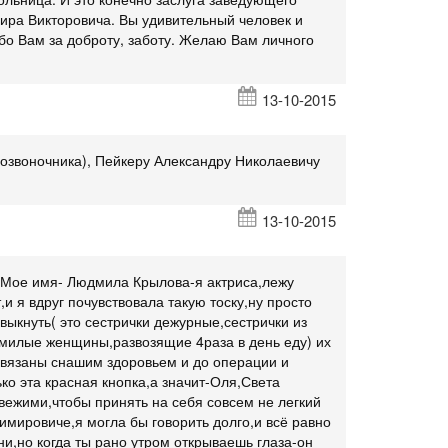
ира Викторовича. Вы удивительный человек и
ибо Вам за доброту, заботу. Желаю Вам личного
13-10-2015
звоночника), Пейкеру Александру Николаевичу
13-10-2015
ь. Мое имя- Людмила Крылова-я актриса,лежу
 я вдруг почувствовала такую тоску,ну просто
выкнуть( это сестрички дежурные,сестрички из
т,милые женщины,развозящие 4раза в день еду) их
завязаны снашим здоровьем и до операции и
ько эта красная кнопка,а значит-Оля,Света
вежими,чтобы принять на себя совсем не легкий
мировиче,я могла бы говорить долго,и всё равно
ни,но когда ты рано утром открываешь глаза-он