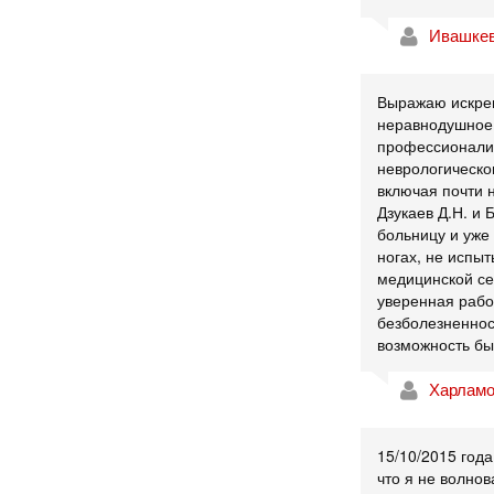
Ивашкев
Выражаю искрен
неравнодушное 
профессионализ
неврологическо
включая почти 
Дзукаев Д.Н. и
больницу и уже
ногах, не испы
медицинской се
уверенная рабо
безболезненнос
возможность бы
Харламо
15/10/2015 год
что я не волнов