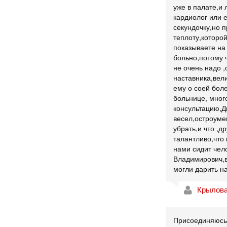
уже в палате,и
кардиолог или 
секундочку,но п
теплоту,которой
показываете на
больно,потому 
не очень надо 
наставника,вели
ему о соей бол
больнице, мног
консультацию,Д
весел,остроуме
убрать,и что ,д
талантливо,что 
нами сидит чел
Владимирович,в
могли дарить н
Крылова
Присоединяюсь 