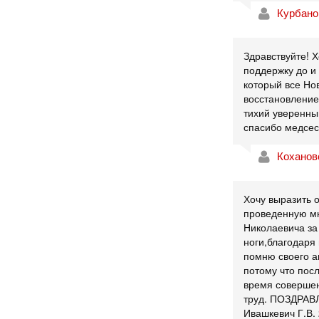
Курбано
Здравствуйте! 
поддержку до и
который все Но
восстановление
тихий уверенны
спасибо медсест
Коханов
Хочу выразить 
проведенную мн
Николаевича за
ноги,благодаря
помню своего а
потому что посл
время совершен
труд. ПОЗДРА
Ивашкевич Г.В. 