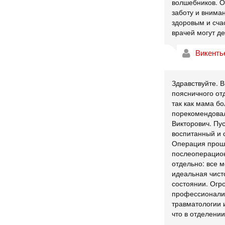
волшебников. О
заботу и внима
здоровым и сча
врачей могут де
Викенть
Здравствуйте. 
поясничного от
так как мама б
порекомендовал
Викторович. Пус
воспитанный и 
Операция прошл
послеоперацион
отдельно: все м
идеальная чист
состоянии. Огро
профессионализ
травматологии и
что в отделении