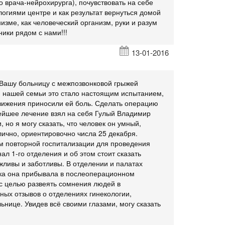
 врача-нейрохирурга), почувствовать на себе
гиями центре и как результат вернуться домой
изме, как человеческий организм, руки и разум
ники рядом с нами!!!
13-01-2016
в Вашу больницу с межпозвонковой грыжей
я нашей семьи это стало настоящим испытанием,
движения приносили ей боль. Сделать операцию
ейшее лечение взял на себя Гулый Владимир
 но я могу сказать, что человек он умный,
лично, ориентировочно числа 25 декабря.
ём повторной госпитализации для проведения
л 1-го отделения и об этом стоит сказать
ежливы и заботливы. В отделении и палатах
пока она прибывала в послеоперационном
и с целью развеять сомнения людей в
ых отзывов о отделениях гинекологии,
ьнице. Увидев всё своими глазами, могу сказать