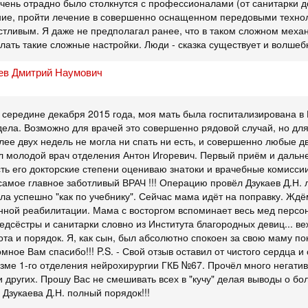
чень отрадно было столкнутся с профессионалами (от санитарки до
ние, пройти лечение в совершенно оснащенном передовыми техноло
стливым. Я даже не предполагал ранее, что в таком сложном механ
лать такие сложные настройки. Люди - сказка существует и волшеб
ев Дмитрий Наумович
В середине декабря 2015 года, моя мать была госпитализирована 
дела. Возможно для врачей это совершенно рядовой случай, но дл
олее двух недель не могла ни спать ни есть, и совершенно любые 
 молодой врач отделения Антон Игоревич. Первый приём и дальн
ть его докторские степени оцениваю знатоки и врачебные комиссии,
самое главное заботливый ВРАЧ !!! Операцию провёл Дзукаев Д.Н. 
а успешно "как по учебнику". Сейчас мама идёт на поправку. Жд
ной реабилитации. Мама с восторгом вспоминает весь мед персона
едсёстры и санитарки словно из Института благородных девиц... в
ота и порядок. Я, как сын, был абсолютно спокоен за свою маму 
мное Вам спасибо!!! P.S. - Свой отзыв оставил от чистого сердца 
ме 1-го отделения нейрохирургии ГКБ №67. Прочёл много негативн
 других. Прошу Вас не смешивать всех в "кучу" делая выводы о бол
 Дзукаева Д.Н. полный порядок!!!