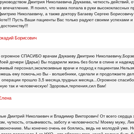
 руководством Дмитрия Николаевича Дзукаева, четкость действий, о
е впечатление. Я понял, что мама попала в руки высококлассных 
Дмитрию Николаевичу, а также доктору Багаеву Сергею Борисовичу
оте!!! Пусть Ваши пациенты Вас только радуют своими успехами и 
достоинству!!!
ркадий Борисович
ь огромное СПАСИБО врачам Дзукаеву Дмитрию Николаевичу,Борзе
оей дочери (Дарье) Вы подарили жизнь без боли в спине и надежд
вчивый персонал,эксклюзивные врачи и подход к пациентам.Нельзя
ожешь ему помочь,но Вы - волшебники, сделали и продолжаете дел
я операции прошло 3,5 месяца,трудных месяца...Огромное спасибо
ую так и человеческую! Здоровья,терпения,сил Вам!
Елена
ые Дмитрий Николаевич и Владимир Викторович! От всего сердца х
м, чуткость, отзывчивость, заботу и человечность! Моему мужу, Л
звоночнике. Мы конечно очень ее боялись, ведь не молодой уже. 
всего персонала 1-го НХО - это образец того, какой должна быть 