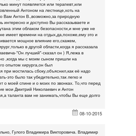
лько минут появляется или терапевт,или
овленный Антоном на лестнице,хоть на
ибо Вам Антон В.,возможно,за природную
ень интересно и доступно Вы рассказываете и
кутана этим облаком безопасности,и мне уже не
не имеет времени на отдых,да,похоже,ему это и
ривается мощное влияние его,скажем,
ург,только в другой области,когда я рассказала
аевича-"Он лучший"-сказал он ) Я,лежа в
,но ,когда мы с моим сыном пришли на
го опытом хирурга,он был
я при мостилась сбоку,объяснил,как её надо
ать-это было так убедительно,так легко и
т о моей спине и о моих по звонках. То,что перед
ие мои Дмитрий Николаевич и Антон
я,а таланта вам не занимать,чтобы Вы еще долго
08-10-2015
ельно, Гулого Владимира Викторовича. Владимир