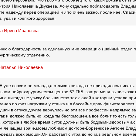
трия Николаевича Дзукаева. Хочу отдельно поблагодарить Владим
ете надежду перед операцией и ,что очень важно, после нее. Спас
в, удач и крепкого здоровья.
а Ирина Ивановна
нюю благодарность за сделанную мне операцию (шейный отдел по
рургическому отделению.
Наталья Николаевна
! Я уже совсем не молода,а отзывов никогда не приходилось писат
льном нейрохирургическом центре 67 ГКБ. завтра меня выписывают,и
ьше никогда не увижу большинство тех людей,к которым успела при
ренер по физ.нагрузкам у станка и в бассейне,врач физиотерапев
 ушли в отпуск,другие вернулись,но эти все профессии напрямую 
ак и должно быть,но ,когда ты беспомощен,а все болит,то есть тол
..,которые в любое время суток должны быть бодрыми,здоровыми,с
ем лечащем враче,моем любимом докторе-Борзенкове Антоне Влади
ередать всех эмоций.Он работает с утра до ночи,в реальном време