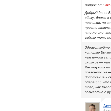
Вопрос от:
Яко
Добрый день! В
сбоку, ближе к
повлиять на эт
просто валялс
что-ли или что
вздохе тоже н
Здравствуйте,
которые Вы мо
нам нужны зап
снимков — нам
Инструкция по о
позвоночника —
дополнение к с
операции, что 
того, как Вы о
совместно с р
Акс
Врач