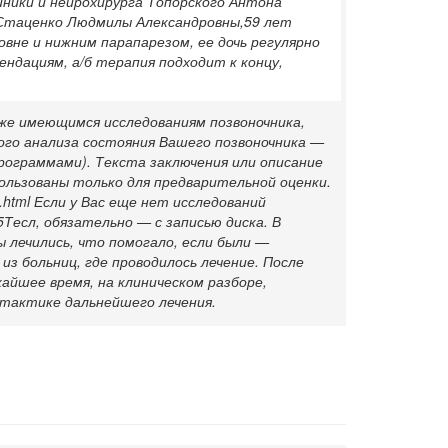
иники и нейрохирурга Топорского Антона
й Стаценко Людмилы Александровны,59 лет
овне и нижним парапарезом, ее дочь регулярно
ндациям, а/б терапия подходит к концу,
же имеющимся исследованиям позвоночника,
ого анализа состояния Вашего позвоночника —
ограммами). Текста заключения или описание
ользованы только для предварительной оценки.
i.html Если у Вас еще нет исследований
Тесл, обязательно — с записью диска. В
ы лечились, что помогало, если были —
з больниц, где проводилось лечение. После
жайшее время, на клиническом разборе,
 тактике дальнейшего лечения.