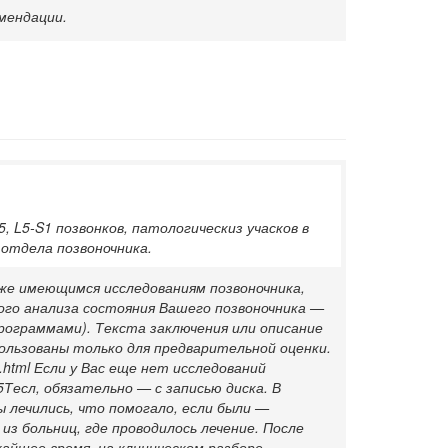
мендации.
 L5-S1 позвонков, патологическиз учасков в
 отдела позвоночника.
же имеющимся исследованиям позвоночника,
ого анализа состояния Вашего позвоночника —
ограммами). Текста заключения или описание
ользованы только для предварительной оценки.
i.html Если у Вас еще нет исследований
Тесл, обязательно — с записью диска. В
ы лечились, что помогало, если были —
з больниц, где проводилось лечение. После
жайшее время, на клиническом разборе,