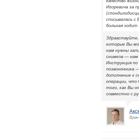
качество жизни
Игоревича за п
(спондилодисци
списывалась с 
больная ходит 
Здравствуйте,
которые Вы мо
нам нужны зап
снимков — нам
Инструкция по о
позвоночника —
дополнение к с
операции, что 
того, как Вы о
совместно с р
Акс
Врач