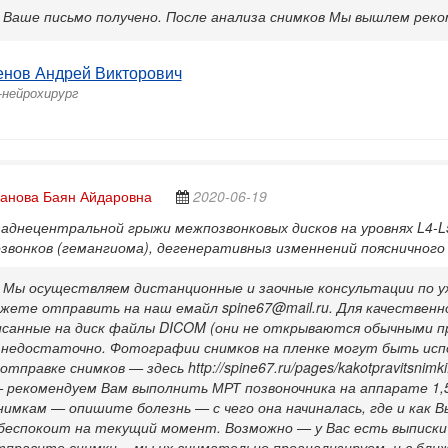
 Ваше письмо получено. После анализа снимков Мы вышлем реко
енов Андрей Викторович
-нейрохирург
анова Баян Айдаровна
2020-06-19
аднецентральной грыжи межпозвонковых дисков на уровнях L4-L5,
озвонков (гемангиома), дегенеративныз изменнений поясничного
 Мы осуществляем дистанционные и заочные консультации по у
жете отправить на наш емайл spine67@mail.ru. Для качественн
исанные на диск файлы DICOM (они не открываются обычными пр
 недостаточно. Фотографии снимков на пленке могут быть исп
тправке снимков — здесь http://spine67.ru/pages/kakotpravitsnimk
 рекомендуем Вам выполнить МРТ позвоночника на аппарате 1,5
нимкам — опишите болезнь — с чего она начиналась, где и как В
беспокоит на текущий момент. Возможно — у Вас есть выписки и
тправите снимки, - мы их внимательно проанализируем, и в бли