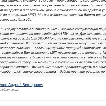
 значительно снижено. Также хочу поблагодарить коллектив кл
рекрасные - ясные и четкие - рекомендации по ведению больно
т на грудном и поясничном уровне с миелопатией на грудном ур
Вами и отсылала МРТ). Мы всё выполняем согласно Вашим рекоме
в корсете. Спасибо!
 Мы осуществляем дистанционные и заочные консультации по у
жете отправить на наш емайл spine67@mail.ru. Для качественн
исанные на диск файлы DICOM (они не открываются обычными пр
 недостаточно. Фотографии снимков на пленке могут быть исп
тправке снимков — здесь http://spine67.ru/pages/kakotpravitsnimk
 рекомендуем Вам выполнить МРТ позвоночника на аппарате 1,5
нимкам — опишите болезнь — с чего она начиналась, где и как В
беспокоит на текущий момент. Возможно — у Вас есть выписки и
тправите снимки, - мы их внимательно проанализируем, и в бли
уководителем спинального центра, - будет принято решение по
енов Андрей Викторович
-нейрохирург