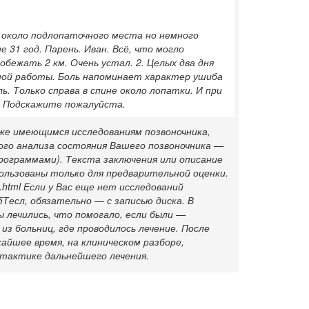
о около подлопаточного места но немного
е 31 год. Парень. Иван. Всё, что могло
обежать 2 км. Очень устал. 2. Целых два дня
ьной работы. Боль напоминает характер ушиба
. Только справа в спине около лопатки. И при
! Подскажите пожалуйста.
же имеющимся исследованиям позвоночника,
ого анализа состояния Вашего позвоночника —
ограммами). Текста заключения или описание
ользованы только для предварительной оценки.
i.html Если у Вас еще нет исследований
Тесл, обязательно — с записью диска. В
ы лечились, что помогало, если были —
з больниц, где проводилось лечение. После
жайшее время, на клиническом разборе,
 тактике дальнейшего лечения.