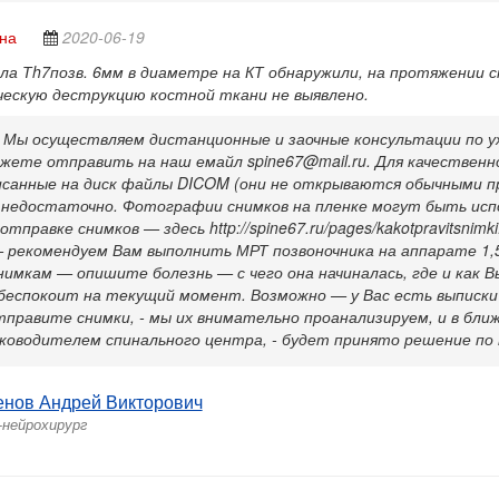
на
2020-06-19
ла Тh7позв. 6мм в диаметре на КТ обнаружили, на протяжении 
ческую деструкцию костной ткани не выявлено.
 Мы осуществляем дистанционные и заочные консультации по у
жете отправить на наш емайл spine67@mail.ru. Для качественн
исанные на диск файлы DICOM (они не открываются обычными пр
 недостаточно. Фотографии снимков на пленке могут быть исп
тправке снимков — здесь http://spine67.ru/pages/kakotpravitsnimk
 рекомендуем Вам выполнить МРТ позвоночника на аппарате 1,5
нимкам — опишите болезнь — с чего она начиналась, где и как В
беспокоит на текущий момент. Возможно — у Вас есть выписки и
тправите снимки, - мы их внимательно проанализируем, и в бли
уководителем спинального центра, - будет принято решение по
енов Андрей Викторович
-нейрохирург