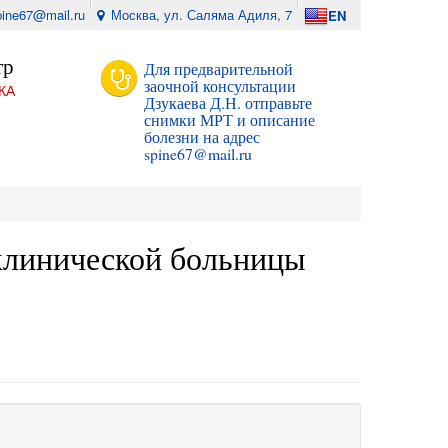
pine67@mail.ru
Москва, ул. Саляма Адиля, 7
EN
тр
Для предварительной
заочной консультации
КА
Дзукаева Д.Н. отправьте
снимки МРТ и описание
болезни на адрес
spine67@mail.ru
 клинической больницы