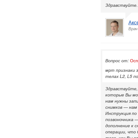
Здравствуйте.
Акс
Врач
Вопрос от:
Осп
мрт признаки з
телах L2, L5 п
Здравствуйте,
которые Вы мо
нам нужны зап
снимков — нам
Инструкция по о
позвоночника —
дополнение к с
операции, что 
того, как Вы о