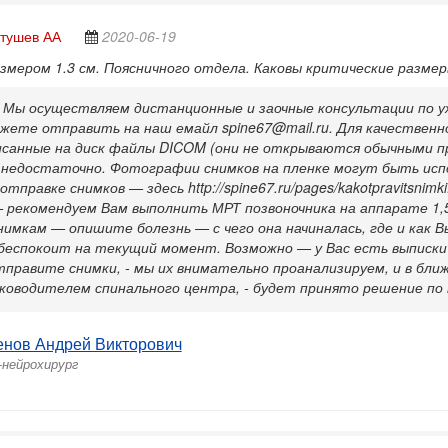
тушев АА
2020-06-19
змером 1.3 см. Поясничного отдела. Каковы критические размер
 Мы осуществляем дистанционные и заочные консультации по у
жете отправить на наш емайл spine67@mail.ru. Для качественн
исанные на диск файлы DICOM (они не открываются обычными пр
 недостаточно. Фотографии снимков на пленке могут быть исп
тправке снимков — здесь http://spine67.ru/pages/kakotpravitsnimk
 рекомендуем Вам выполнить МРТ позвоночника на аппарате 1,5
нимкам — опишите болезнь — с чего она начиналась, где и как В
беспокоит на текущий момент. Возможно — у Вас есть выписки и
тправите снимки, - мы их внимательно проанализируем, и в бли
уководителем спинального центра, - будет принято решение по
енов Андрей Викторович
-нейрохирург