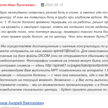
влев Иван Васильевич
2020-06-19
друг неожиданно появилась резкая боль в спине, а именно где-т
 центру. И так же появилась боль в груди при глубоком вздохе. Мн
о: 1. Я после долгого времени перерыва, из-за работы, решил пр
я на кровати и смотрел сериал, опять же отдыхал после недел
-то вроде того, что потянул мышцу, примерно такого типа боль
е ного правее грудь болит, не по центру. Что это может быть?
 Мы осуществляем дистанционные и заочные консультации по у
жете отправить на наш емайл spine67@mail.ru. Для качественн
исанные на диск файлы DICOM (они не открываются обычными пр
 недостаточно. Фотографии снимков на пленке могут быть исп
тправке снимков — здесь http://spine67.ru/pages/kakotpravitsnimk
 рекомендуем Вам выполнить МРТ позвоночника на аппарате 1,5
нимкам — опишите болезнь — с чего она начиналась, где и как В
беспокоит на текущий момент. Возможно — у Вас есть выписки и
тправите снимки, - мы их внимательно проанализируем, и в бли
уководителем спинального центра, - будет принято решение по
енов Андрей Викторович
-нейрохирург