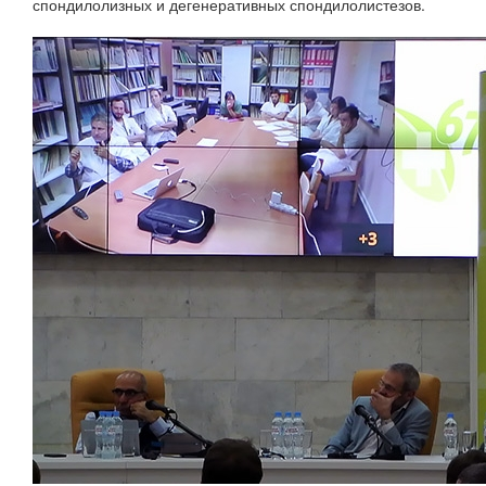
спондилолизных и дегенеративных спондилолистезов.