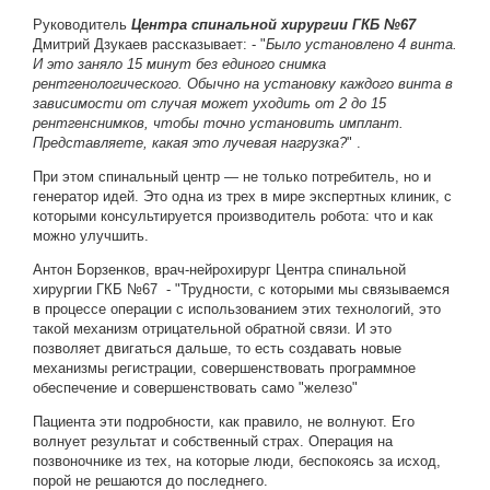
Руководитель
Центра спинальной хирургии
ГКБ №67
Дмитрий Дзукаев рассказывает: -
"
Было установлено 4 винта.
И это заняло 15 минут без единого снимка
рентгенологического. Обычно на установку каждого винта в
зависимости от случая может уходить от 2 до 15
рентгенснимков, чтобы точно установить имплант.
Представляете, какая это лучевая нагрузка?
" .
При этом спинальный центр — не только потребитель, но и
генератор идей. Это одна из трех в мире экспертных клиник, с
которыми консультируется производитель робота: что и как
можно улучшить.
Антон Борзенков, врач-нейрохирург Центра спинальной
хирургии ГКБ №67 -
"Трудности, с которыми мы связываемся
в процессе операции с использованием этих технологий, это
такой механизм отрицательной обратной связи. И это
позволяет двигаться дальше, то есть создавать новые
механизмы регистрации, совершенствовать программное
обеспечение и совершенствовать само "железо"
Пациента эти подробности, как правило, не волнуют. Его
волнует результат и собственный страх. Операция на
позвоночнике из тех, на которые люди, беспокоясь за исход,
порой не решаются до последнего.