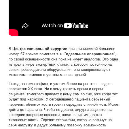
В
Центре спинальной хирургии
при клинической больнице
номер 67 врачам помогает т. н. "
идеальная операционная
",
по своей оснащенности она пока не имеет аналогов. Это одна
из трёх в мире экспертных клиник, с которой постоянно на
связи производители оборудования, они совершенствуют
механизмы именно с учетом мнения врачей.
Поход на томографию, и уж тем более на рентген — здесь
пережиток XX века. Ни к чему тратить время и нервы
пациента: томограф приедет к нему сам во сне, уже когда тот
будет под наркозом. У сегодняшнего пациента серьёзный
перелом: обломок кости грозит повредить спинной мозг. Может
дойти до паралича. Чтобы не дошло, хирурги зацепятся за
соседние здоровые позвонки, введя в них имплантат —
титановые винты. Скрепят стержнями, которые возьмут на
себя нагрузку и дадут больному позвонку возможность