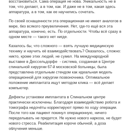
восстановиться. Сама операция не нова. Уникальность не в
том, что делают, а в том, как. И даже не в том, какая здесь
аппаратура, а в том, как ее научились сочетать.
По своей оснащенности эта операционная не имеет аналогов в
мире, без всякого преувеличения. Нет, где-то ещё вся эта
аппаратура, конечно, есть. По отдельности. Чтобы всё сразу в
одном месте — такого нет нигде.
Казалось бы, что сложного — взять лучшую медицинскую
технику и научить её взаимодействовать? Оказалось, сложно:
никто, кроме этих людей, не сумел. На международной
выставке в Дюссельдорфе - система, созданная в Центре
спинальной хирургии 67-й московской больницы, была
представлена отдельным стендом как идеальная модель
операционной для хирургии позвоночника. Оптимальное
положение имплантата ищут методом клика — всё делает
компьютер.
Дефекты установки имплантата в Спинальном центре
практически исключены. Благодаря взаимодействию робота и
томографа недочёты корректируют прямо по ходу операции.
После того как пациент покинул операционную, ничего
переделывать не придется. Не нужно нового наркоза, не будет
нового стресса. Реабилитация короче обычной, а доза
облучения меньше.