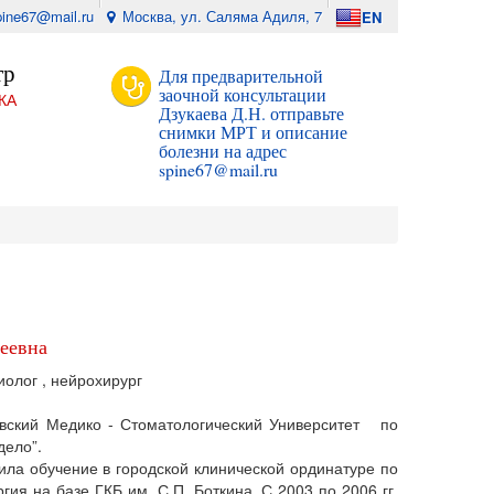
pine67@mail.ru
Москва, ул. Саляма Адиля, 7
EN
тр
Для предварительной
заочной консультации
КА
Дзукаева Д.Н. отправьте
снимки МРТ и описание
болезни на адрес
spine67@mail.ru
еевна
иолог , нейрохирург
овский Медико - Стоматологический Университет по
дело”.
дила обучение в городской клинической ординатуре по
ия на базе ГКБ им. С.П. Боткина. С 2003 по 2006 гг.