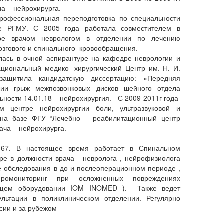
ча – нейрохирурга.
ональная переподготовка по специальности
 РГМУ. С 2005 года работала совместителем в
ре врачом неврологом в отделении по лечению
озгового и спинального кровообращения.
алась в очной аспирантуре на кафедре неврологии и
циональный медико- хирургический Центр им. Н. И.
защитила кандидатскую диссертацию: «Передняя
ии грыж межпозвонковых дисков шейного отдела
ьности 14.01.18 – нейрохирургия. С 2009-2011г года
м центре нейрохирургии боли, ультразвуковой и
 на базе ФГУ “Лечебно – реабилитационный центр
ача – нейрохирурга.
7. В настоящее время работает в Спинальном
ре в должности врача - невролога , нейрофизиолога
е обследования в до и послеоперационном периоде ,
йромониторинг при осложненных повреждениях
ущем оборудовании IOM INOMED ). Также ведет
ультации в поликлиническом отделении. Регулярно
ссии и за рубежом