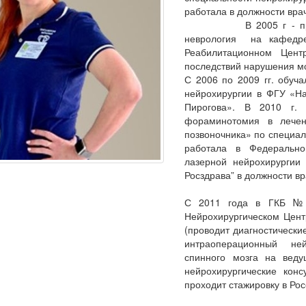
работала в должности вра
В 2005 г - професси
неврология на кафедре
Реабилитационном Цент
последствий нарушения м
С 2006 по 2009 гг. обуч
нейрохирургии в ФГУ «На
Пирогова». В 2010 г. 
фораминотомия в лечен
позвоночника» по специал
работала в Федерально
лазерной нейрохирургии
Росздрава” в должности вр
С 2011 года в ГКБ №6
Нейрохирургическом Цент
(проводит диагностически
интраоперационный не
спинного мозга на вед
нейрохирургические конс
проходит стажировку в Ро