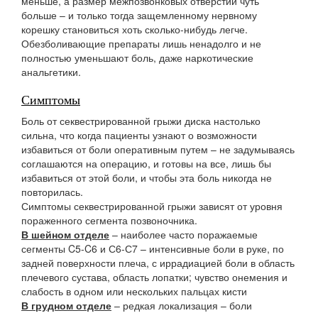
меньше, а размер межпозвонковых отверстий чуть
больше – и только тогда защемленному нервному
корешку становиться хоть сколько-нибудь легче.
Обезболивающие препараты лишь ненадолго и не
полностью уменьшают боль, даже наркотические
анальгетики.
Симптомы
Боль от секвестрированной грыжи диска настолько
сильна, что когда пациенты узнают о возможности
избавиться от боли оперативным путем – не задумываясь
соглашаются на операцию, и готовы на все, лишь бы
избавиться от этой боли, и чтобы эта боль никогда не
повторилась.
Симптомы секвестрированной грыжи зависят от уровня
пораженного сегмента позвоночника.
В шейном отделе
– наиболее часто поражаемые
сегменты C5-C6 и С6-С7 – интенсивные боли в руке, по
задней поверхности плеча, с иррадиацией боли в область
плечевого сустава, область лопатки; чувство онемения и
слабость в одном или нескольких пальцах кисти
В грудном отделе
– редкая локализация – боли