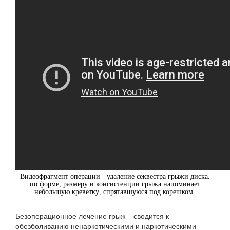
Видеофрагмент операции - удаление секвестра грыжи диска.
по форме, размеру и консистенции грыжа напоминает
небольшую креветку, спрятавшуюся под корешком
Безоперационное лечение грыж – сводится к
обезболиванию ненаркотическими и наркотическими