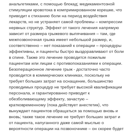
анальгетиками, с помощью блокад; медикаментозной
стимуляции кровотока в компримированном корешке, что
приводит к стиханию боли на период воздействия
лекарств, но не устраняет самой проблемы – компрессии
нервных структур. Эффект от такого лечения напрямую
зависит от размера грыжевого выпячивания – там, где
межпозвоночная грыжа имеет небольшой размер, и,
соответственно – нет показаний к операции – процедуры
эффективны, и пациенты быстро выздоравливают от боли
в спине. Также это лечение проводится пожилым
пациентам или лицам с противопоказаниями к операции.
Безоперационное лечение грыж - достаточно часто
проводится в коммерческих клиниках, поскольку не
требует больших затрат на оснащение, большинство
проводимых процедур не требует высокой квалификации
персонала, и гарантированно приводит к
обезболивающему эффекту, зачастую –
кратковременному (пока действует анестетик), что
вынуждает пациентов обращаться за помощью вновь и
вновь; также такое лечение не требует больших затрат и
от пациента, напуганного даже самой мыслью о
вероятности операции на позвоночнике – он скорее будет