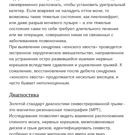
своевременно распознать, чтобы установить уретральный
катетер. Если вовремя не наладить отток мочи, то
возможны такие тяжелые состояния, как пиелонефрит,
или даже разрыв мочевого пузыря – а эти тяжелые
состояния сами по себе требуют длительного лечения
или же операции, совершенно никак не связанных с
заболеванием позвоночника.
При выявлении синдрома «конского хвоста» проводится
экстренное хирургическое вмешательство, направленное
на устранение остро развившейся ишемии нервных
корешков вследствие сдавления и ущемления грыжей. К
сожалению, восстановление после дебюта синдрома
«конского хвоста» продолжается несколько месяцев, и
часто бывает неполноценным.
Диагностика
Золотой стандарт диагностики секвестрированной грыжи -
это магнитно-резонансная томография (МРТ).
Исследование позволяет видеть взаимное расположение
спинного мозга, нервных корешков, межпозвонковых
дисков и грыж дисков, идентифицировать секвестр,
особенно в случае миграции его вверх или вниз.