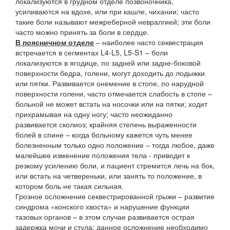
локализуются в грудном отделе позвоночника,
усиливаются на вдохе, или при кашле, чихании; часто
такие боли называют межреберной невралгией; эти боли
часто можно принять за боли в сердце.
В поясничном отделе
– наиболее часто секвестрация
встречается в сегментах L4-L5, L5-S1 – боли
локализуются в ягодице, по задней или задне-боковой
поверхности бедра, голени, могут доходить до лодыжки
или пятки. Развивается онемение в стопе, по нарудной
поверхности голени, часто отмечается слабость в стопе –
больной не может встать на носочки или на пятки; ходит
прихрамывая на одну ногу; часто неожиданно
развивается сколиоз; крайняя степень выраженности
болей в спине – когда больному кажется чуть менее
болезненным только одно положение – тогда любое, даже
малейшее изменение положения тела - приводит к
резкому усилению боли, и пациент стремится лечь на бок,
или встать на четвереньки, или занять то положение, в
котором боль не такая сильная.
Грозное осложнение секвестрированной грыжи – развитие
синдрома «конского хвоста» и нарушение функции
тазовых органов – в этом случае развивается острая
задержка мочи и стула; данное осложнение необходимо