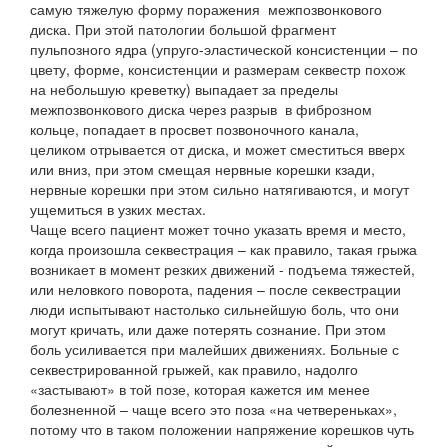
самую тяжелую форму поражения межпозвонкового
диска. При этой патологии большой фрагмент
пульпозного ядра (упруго-эластической консистенции – по
цвету, форме, консистенции и размерам секвестр похож
на небольшую креветку) выпадает за пределы
межпозвонкового диска через разрыв в фиброзном
кольце, попадает в просвет позвоночного канала,
целиком отрывается от диска, и может сместиться вверх
или вниз, при этом смещая нервные корешки кзади,
нервные корешки при этом сильно натягиваются, и могут
ущемиться в узких местах.
Чаще всего пациент может точно указать время и место,
когда произошла секвестрация – как правило, такая грыжа
возникает в момент резких движений - подъема тяжестей,
или неловкого поворота, падения – после секвестрации
люди испытывают настолько сильнейшую боль, что они
могут кричать, или даже потерять сознание. При этом
боль усиливается при малейших движениях. Больные с
секвестрированной грыжей, как правило, надолго
«застывают» в той позе, которая кажется им менее
болезненной – чаще всего это поза «на четвереньках»,
потому что в таком положении напряжение корешков чуть