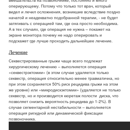
вмешательств на позвоночнике, постоянно и много
оперирующему. Потому что только тот врач, который
видел и лечил осложнения, возникшие вследствие поздно
начатой и неадекватно подобранной терапии, - не будет
затягивать с операцией там, где она просто необходима.
А в тех случаях, где операция не нужна – покажет на
экране монитора почему не надо оперировать и
подскажет где лучше проходить дальнейшее лечение.
Лечение
Секвестрированные грыжи чаще всего подлежат
хирургическому лечению – выполняется операция
«секвестрэктомии» (в этом случае удаляется только
секвестр, операция относительно менее травматична, но
при этом сохраняется 50% риск рецидива грыжи на этом
же уровне) или «микродискэктомии» (удаляется не только
секвестр, но и производится кюретаж полости диска, что
позволяет снизить вероятность рецидива до 1-2%). В
случае сегментарной нестабильности – выполняется
операция ригидной или динамической фиксации
позвоночника.